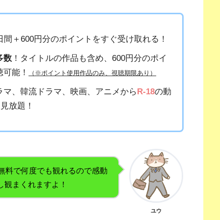
1日間＋600円分のポイントをすぐ受け取れる！
多数
！タイトルの作品も含め、600円分のポイ
聴可能！
（※ポイント使用作品のみ、視聴期限あり）
ラマ、韓流ドラマ、映画、アニメから
R-18
の動
も見放題！
、無料で何度でも観れるので感動
し観まくれますよ！
ユウ