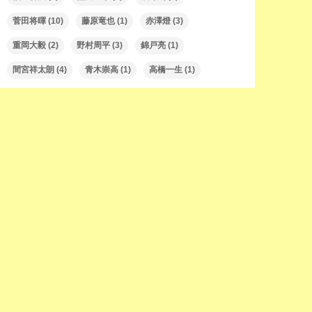
菅田将暉
(10)
藤原竜也
(1)
赤澤燈
(3)
重岡大毅
(2)
野村周平
(3)
錦戸亮
(1)
間宮祥太朗
(4)
青木崇高
(1)
高橋一生
(1)