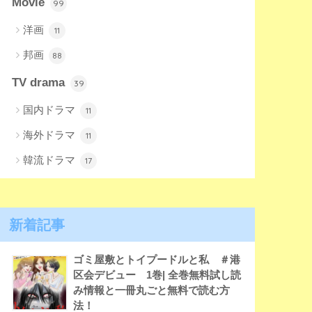
Movie
99
洋画
11
邦画
88
TV drama
39
国内ドラマ
11
海外ドラマ
11
韓流ドラマ
17
新着記事
ゴミ屋敷とトイプードルと私 ＃港
区会デビュー 1巻| 全巻無料試し読
み情報と一冊丸ごと無料で読む方
法！