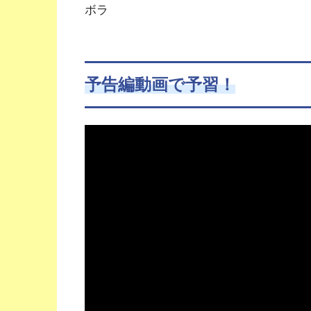
ボラ
予告編動画で予習！