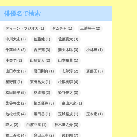
俳優名で検索
ディーン・フジオカ
(1)
ヤムチャ
(1)
三浦翔平
(2)
中川大志
(2)
佐藤健
(1)
佐藤寛太
(3)
千葉雄大
(2)
吉沢亮
(3)
妻夫木聡
(3)
小林豊
(1)
小栗旬
(2)
山崎賢人
(2)
山本裕典
(1)
山田孝之
(3)
岩田剛典
(1)
志尊淳
(2)
斎藤工
(3)
星野源
(1)
東出昌大
(1)
松坂桃李
(4)
松田龍平
(5)
林遣都
(2)
染谷俊之
(3)
染谷将太
(2)
柳楽優弥
(3)
森山未來
(1)
池松壮亮
(4)
濱田岳
(1)
玉城裕規
(1)
玉木宏
(1)
瑛太
(2)
白濱亜嵐
(1)
神木隆之介
(3)
福士蒼汰
(4)
窪田正孝
(2)
綾野剛
(7)