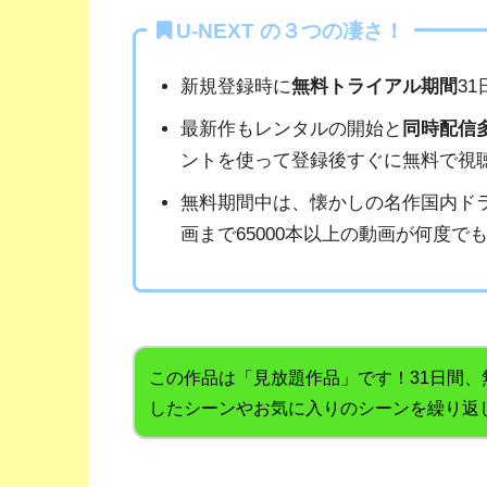
U-NEXT の３つの凄さ！
新規登録時に
無料トライアル期間
3
最新作もレンタルの開始と
同時配信
ントを使って登録後すぐに無料で視
無料期間中は、懐かしの名作国内ド
画まで65000本以上の動画が何度で
この作品は「見放題作品」です！31日間
したシーンやお気に入りのシーンを繰り返