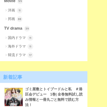
Movie
99
洋画
11
邦画
88
TV drama
39
国内ドラマ
11
海外ドラマ
11
韓流ドラマ
17
新着記事
ゴミ屋敷とトイプードルと私 ＃港
区会デビュー 1巻| 全巻無料試し読
み情報と一冊丸ごと無料で読む方
法！