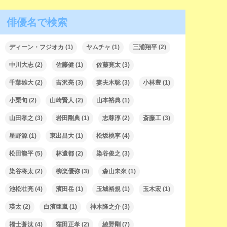
俳優名で検索
ディーン・フジオカ
(1)
ヤムチャ
(1)
三浦翔平
(2)
中川大志
(2)
佐藤健
(1)
佐藤寛太
(3)
千葉雄大
(2)
吉沢亮
(3)
妻夫木聡
(3)
小林豊
(1)
小栗旬
(2)
山崎賢人
(2)
山本裕典
(1)
山田孝之
(3)
岩田剛典
(1)
志尊淳
(2)
斎藤工
(3)
星野源
(1)
東出昌大
(1)
松坂桃李
(4)
松田龍平
(5)
林遣都
(2)
染谷俊之
(3)
染谷将太
(2)
柳楽優弥
(3)
森山未來
(1)
池松壮亮
(4)
濱田岳
(1)
玉城裕規
(1)
玉木宏
(1)
瑛太
(2)
白濱亜嵐
(1)
神木隆之介
(3)
福士蒼汰
(4)
窪田正孝
(2)
綾野剛
(7)