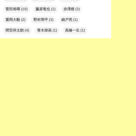
菅田将暉
(10)
藤原竜也
(1)
赤澤燈
(3)
重岡大毅
(2)
野村周平
(3)
錦戸亮
(1)
間宮祥太朗
(4)
青木崇高
(1)
高橋一生
(1)