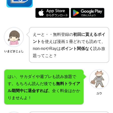
えーと・・無料登録の
初回に貰えるポイ
ント
を使えば漫画１冊どれでも読めて、
non-noやRayは
ポイント関係なく
読み放
いまどきじょし
題ってこと？
はい、サカダイや週プレも読み放題で
す。もちろん読んだ後でも
無料トライア
ル期間中に退会すれば、
全く料金はかか
ユウ
りませんよ！