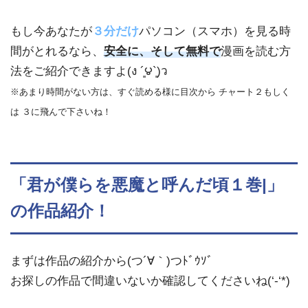
もし今あなたが
３分だけ
パソコン（スマホ）を見る時
間がとれるなら、
安全に、そして無料で
漫画を読む方
法をご紹介できますよ(ง ´͈౪`͈)ว
※あまり時間がない方は、すぐ読める様に目次から チャート２もしく
は ３に飛んで下さいね！
「君が僕らを悪魔と呼んだ頃１巻|」
の作品紹介！
まずは作品の紹介から(つ´∀｀)つﾄﾞｳｿﾞ
お探しの作品で間違いないか確認してくださいね(‘-‘*)