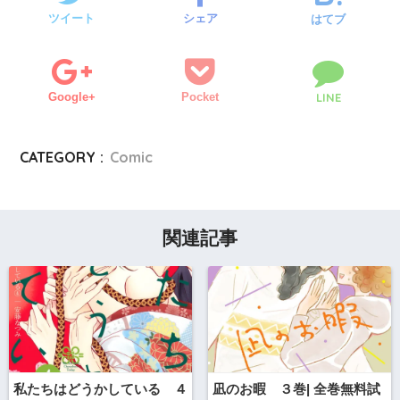
ツイート
シェア
はてブ
Google+
Pocket
LINE
CATEGORY :
Comic
関連記事
私たちはどうかしている ４
凪のお暇 ３巻| 全巻無料試