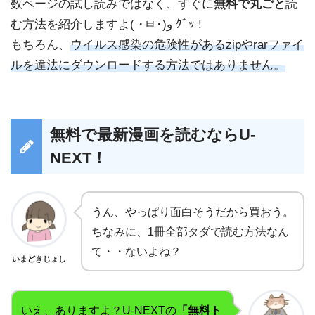
数ページの試し読みではなく、すぐに
無料で丸ごと
読
む方法を紹介しますよ( ･ㅂ･)و ｸﾞｯ !
もちろん、
ウイルス感染の危険性があるzipやrarファイ
ルを違法にダウンロードする方法ではありません。
無料で最新漫画を読むならU-
NEXT！
うん、やっぱり面白そうだから買おう。
ちなみに、1冊全部タダで読む方法なん
て・・ないよね？
いまどきじょし
いえ、ありますよ？U-NEXTの
「無料ト