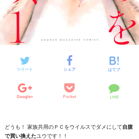
ツイート
シェア
はてブ
Google+
Pocket
LINE
どうも！ 家族共用のＰＣをウイルスでダメにして
自腹
で買い換えた
ユウです！！