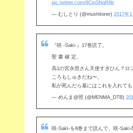
pic.twitter.com/8CinSNqR8b
— むしとり (@mushitorer)
2017年
『咲 -Saki-』17巻読了。
聖 書 確 定。
高1の宮永照さん天使すぎひん？ロ
ころもしゅきだね〜。
私が死んだら墓にはこれを入れて
— めんま@照 (@MENMA_DTB)
20
咲-Saki-を8巻まで読んで、咲-S