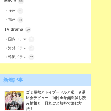
Movie
99
洋画
11
邦画
88
TV drama
39
国内ドラマ
11
海外ドラマ
11
韓流ドラマ
17
新着記事
ゴミ屋敷とトイプードルと私 ＃港
区会デビュー 1巻| 全巻無料試し読
み情報と一冊丸ごと無料で読む方
法！