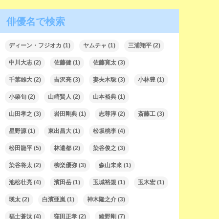
俳優名で検索
ディーン・フジオカ
(1)
ヤムチャ
(1)
三浦翔平
(2)
中川大志
(2)
佐藤健
(1)
佐藤寛太
(3)
千葉雄大
(2)
吉沢亮
(3)
妻夫木聡
(3)
小林豊
(1)
小栗旬
(2)
山崎賢人
(2)
山本裕典
(1)
山田孝之
(3)
岩田剛典
(1)
志尊淳
(2)
斎藤工
(3)
星野源
(1)
東出昌大
(1)
松坂桃李
(4)
松田龍平
(5)
林遣都
(2)
染谷俊之
(3)
染谷将太
(2)
柳楽優弥
(3)
森山未來
(1)
池松壮亮
(4)
濱田岳
(1)
玉城裕規
(1)
玉木宏
(1)
瑛太
(2)
白濱亜嵐
(1)
神木隆之介
(3)
福士蒼汰
(4)
窪田正孝
(2)
綾野剛
(7)