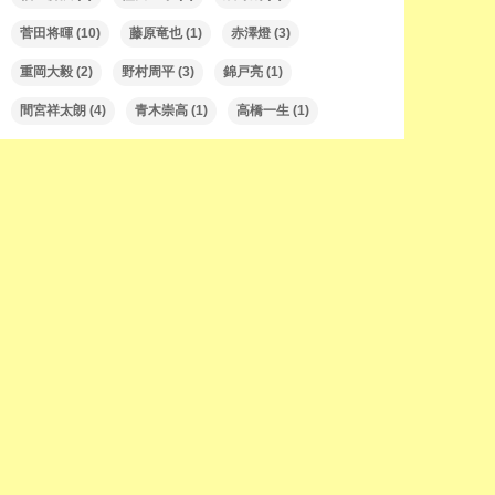
菅田将暉
(10)
藤原竜也
(1)
赤澤燈
(3)
重岡大毅
(2)
野村周平
(3)
錦戸亮
(1)
間宮祥太朗
(4)
青木崇高
(1)
高橋一生
(1)