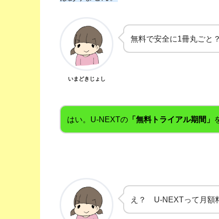
無料で安全に1冊丸ごと
いまどきじょし
はい。U-NEXTの
「無料トライアル期間」
え？ U-NEXTって月