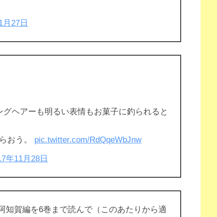
11月27日
ングヘアーも明るい表情もお菓子に釣られると
もらおう。
pic.twitter.com/RdQqeWbJnw
17年11月28日
aki-阿知賀編を6巻まで読んで（このあたりから適