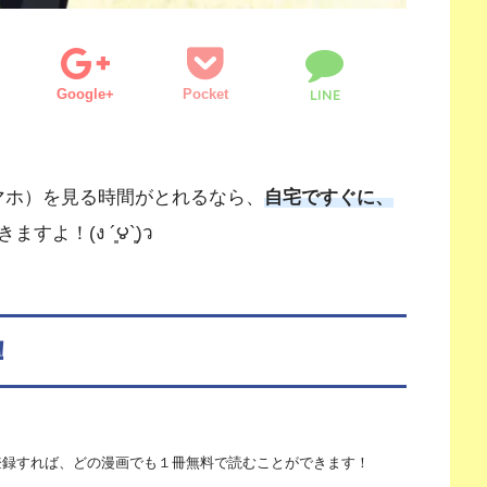
Google+
Pocket
LINE
マホ）を見る時間がとれるなら、
自宅ですぐに、
！(ง ´͈౪`͈)ว
！
料登録すれば、どの漫画でも１冊無料で読むことができます！