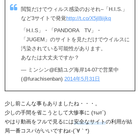
閲覧だけでウィルス感染のおそれ–「H.I.S.」
など3サイトで発覚
http://t.co/X5jl8iijkq
「H.I.S」・「PANDORA TV」・
「JUGEM」のサイトを見ただけでウイルスに
汚染されている可能性があります。
あなたは大丈夫ですか？
— ミンシン@E鯖ユグ海岸14-07で営業中
(@furachisenban)
2014年5月31日
少し前こんな事もありましたね・・・。
少しの手間を省こうとして大惨事に (тωт`)
やはり動画をフルで見るには
安全なサイト
の利用が結
局一番コスパがいいですねε-(´∀｀*)