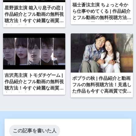
福士蒼汰主演 ちょっと今か
星野源主演 箱入り息子の恋 |
ら仕事やめてくる | 作品紹介
作品紹介とフル動画の無料視
とフル動画の無料視聴方法！
聴方法！今すぐ綺麗な画質で
今すぐ綺麗な画質で安全に視
安全に視聴しよう！
聴しよう！
吉沢亮主演 トモダチゲーム |
ポプラの秋 | 作品紹介と動画
作品紹介とフル動画の無料視
フルの無料視聴方法！見逃し
聴方法！今すぐ綺麗な画質で
た作品も今すぐ高画質で安全
安全に視聴しよう！
に観れる！
この記事を書いた人