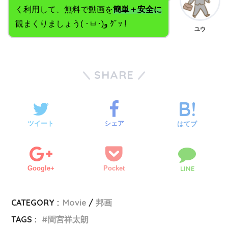
く利用して、無料で動画を
簡単＋安全に
観まくりましょう( ･ㅂ･)و ｸﾞｯ !
ユウ
SHARE
ツイート
シェア
はてブ
Google+
Pocket
LINE
CATEGORY :
Movie
邦画
TAGS :
間宮祥太朗