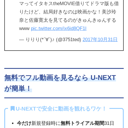
マってイタキスtheMOVIE借りてドラマ版も借
りたけど、結局好きなのは映画かな！美沙玲
奈と佐藤寛太を見てるのがきゅんきゅんする
www
pic.twitter.com/ix6id8QF1I
— りりり(*´∀`)♪ (@3751ted)
2017年10月31日
無料でフル動画を見るなら U-NEXT
が簡単！
U-NEXTで安全に動画を観れるワケ！
今だけ
新規登録時に
無料トライアル期間
31日