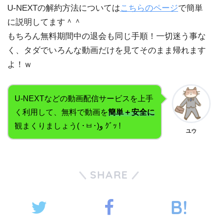
U-NEXTの解約方法については
こちらのページ
で簡単
に説明してます＾＾
もちろん無料期間中の退会も同じ手順！一切迷う事な
く、タダでいろんな動画だけを見てそのまま帰れます
よ！ｗ
U-NEXTなどの動画配信サービスを上手
く利用して、無料で動画を
簡単＋安全に
観まくりましょう( ･ㅂ･)و ｸﾞｯ !
ユウ
SHARE