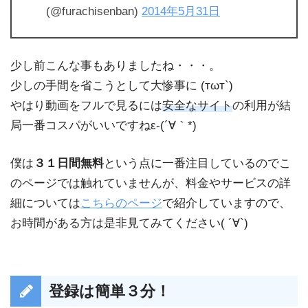
(@furachisenban)
2014年5月31日
少し前こんな事もありましたね・・・。
少しの手間を省こうとして大惨事に (тωт`)
やはり動画をフルで見るには
安全なサイト
の利用が結
局一番コスパがいいですねε-(´∀｀*)
僕は
３１日間無料
という点に一番注目しているのでこ
のページでは触れていませんが、料金やサービスの詳
細については
こちらのページ
で紹介していますので、
お時間がある方は是非見てみてください( ´∀`)
登録は簡単３分！