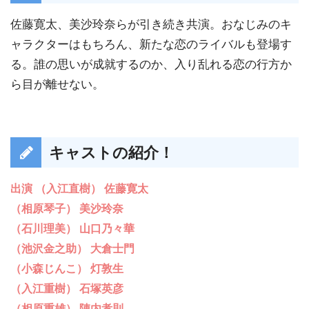
佐藤寛太、美沙玲奈らが引き続き共演。おなじみのキ
ャラクターはもちろん、新たな恋のライバルも登場す
る。誰の思いが成就するのか、入り乱れる恋の行方か
ら目が離せない。
キャストの紹介！
出演 （入江直樹） 佐藤寛太
（相原琴子） 美沙玲奈
（石川理美） 山口乃々華
（池沢金之助） 大倉士門
（小森じんこ） 灯敦生
（入江重樹） 石塚英彦
（相原重雄） 陣内孝則