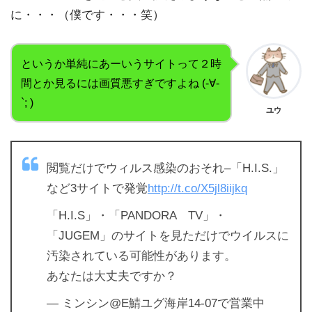
に・・・（僕です・・・笑）
というか単純にあーいうサイトって２時
間とか見るには画質悪すぎですよね (-∀-
`; )
ユウ
閲覧だけでウィルス感染のおそれ–「H.I.S.」
など3サイトで発覚
http://t.co/X5jl8iijkq
「H.I.S」・「PANDORA TV」・
「JUGEM」のサイトを見ただけでウイルスに
汚染されている可能性があります。
あなたは大丈夫ですか？
— ミンシン@E鯖ユグ海岸14-07で営業中