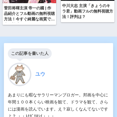
中川大志 主演「きょうのキ
菅田将暉主演 帝一の國 | 作
ラ君」動画フルの無料視聴方
品紹介とフル動画の無料視聴
法！評判は？
方法！今すぐ綺麗な画質で安
全に視聴しよう！
この記事を書いた人
ユウ
あまりにも暇なサラリーマンブロガー。邦画を中心に
年間１００本くらい映画を観て、ドラマを観て、さら
には漫画を読んでいます。え？寂しくなんてないです
よ？ ・・ﾄﾓﾀﾞﾁﾎｼｲ・・・。