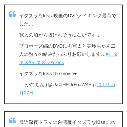
イタズラなkiss 映画のDVDメイキング最高で
した…
寛太の沼から抜けれそうにないです…
プロポーズ編のDVDにも寛太と美玲ちゃん二
人の熱々の絡みたっぷりお願いします…
#イタ
キス
#イタズラなkiss
イタズラなkiss the movie♥
— かなちん (@UZ0iH8Or8oaW4Pg)
2017年5
月27日
最近深夜ドラマの台湾版イタズラなKissにハ