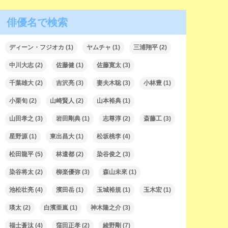
俳優名で検索
ディーン・フジオカ
(1)
ヤムチャ
(1)
三浦翔平
(2)
中川大志
(2)
佐藤健
(1)
佐藤寛太
(3)
千葉雄大
(2)
吉沢亮
(3)
妻夫木聡
(3)
小林豊
(1)
小栗旬
(2)
山崎賢人
(2)
山本裕典
(1)
山田孝之
(3)
岩田剛典
(1)
志尊淳
(2)
斎藤工
(3)
星野源
(1)
東出昌大
(1)
松坂桃李
(4)
松田龍平
(5)
林遣都
(2)
染谷俊之
(3)
染谷将太
(2)
柳楽優弥
(3)
森山未來
(1)
池松壮亮
(4)
濱田岳
(1)
玉城裕規
(1)
玉木宏
(1)
瑛太
(2)
白濱亜嵐
(1)
神木隆之介
(3)
福士蒼汰
(4)
窪田正孝
(2)
綾野剛
(7)