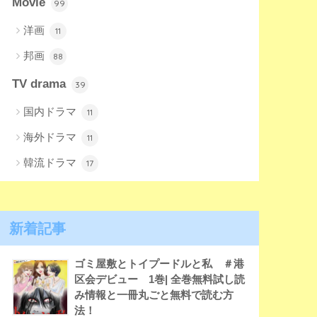
Movie
99
洋画
11
邦画
88
TV drama
39
国内ドラマ
11
海外ドラマ
11
韓流ドラマ
17
新着記事
ゴミ屋敷とトイプードルと私 ＃港
区会デビュー 1巻| 全巻無料試し読
み情報と一冊丸ごと無料で読む方
法！