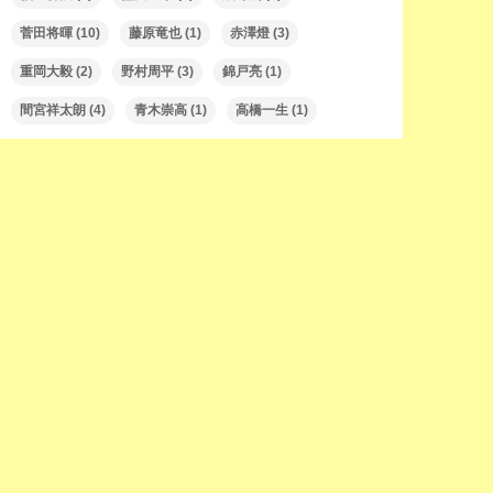
菅田将暉
(10)
藤原竜也
(1)
赤澤燈
(3)
重岡大毅
(2)
野村周平
(3)
錦戸亮
(1)
間宮祥太朗
(4)
青木崇高
(1)
高橋一生
(1)