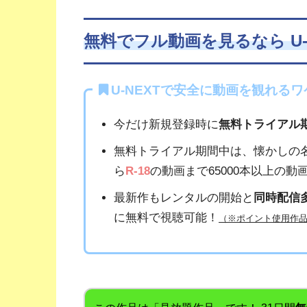
無料でフル動画を見るなら U-
U-NEXTで安全に動画を観れるワ
今だけ新規登録時に
無料トライアル
無料トライアル期間中は、懐かしの
ら
R-18
の動画まで65000本以上の
最新作もレンタルの開始と
同時配信
に無料で視聴可能！
（※ポイント使用作