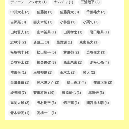
ディーン・フジオカ
(1)
ヤムチャ
(1)
三浦翔平
(2)
中川大志
(2)
佐藤健
(1)
佐藤寛太
(3)
千葉雄大
(2)
吉沢亮
(3)
妻夫木聡
(3)
小林豊
(1)
小栗旬
(2)
山崎賢人
(2)
山本裕典
(1)
山田孝之
(3)
岩田剛典
(1)
志尊淳
(2)
斎藤工
(3)
星野源
(1)
東出昌大
(1)
松坂桃李
(4)
松田龍平
(5)
林遣都
(2)
染谷俊之
(3)
染谷将太
(2)
柳楽優弥
(3)
森山未來
(1)
池松壮亮
(4)
濱田岳
(1)
玉城裕規
(1)
玉木宏
(1)
瑛太
(2)
白濱亜嵐
(1)
神木隆之介
(3)
福士蒼汰
(4)
窪田正孝
(2)
綾野剛
(7)
菅田将暉
(10)
藤原竜也
(1)
赤澤燈
(3)
重岡大毅
(2)
野村周平
(3)
錦戸亮
(1)
間宮祥太朗
(4)
青木崇高
(1)
高橋一生
(1)