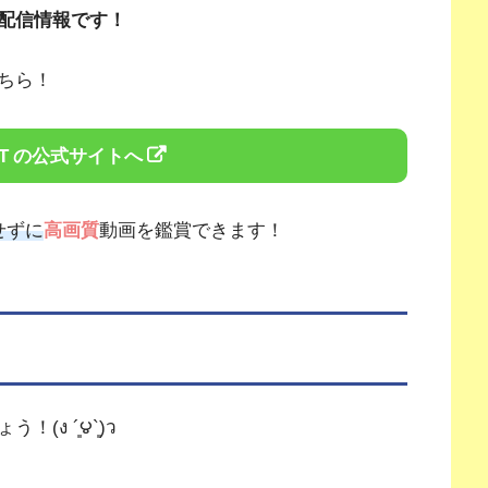
配信情報です！
ちら！
T
せずに
高画質
動画を鑑賞できます！
 ´͈౪`͈)ว