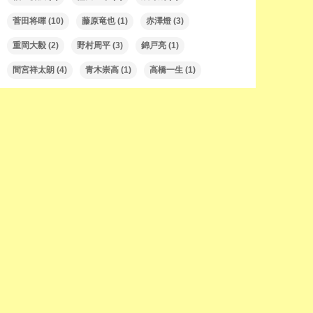
菅田将暉
(10)
藤原竜也
(1)
赤澤燈
(3)
重岡大毅
(2)
野村周平
(3)
錦戸亮
(1)
間宮祥太朗
(4)
青木崇高
(1)
高橋一生
(1)