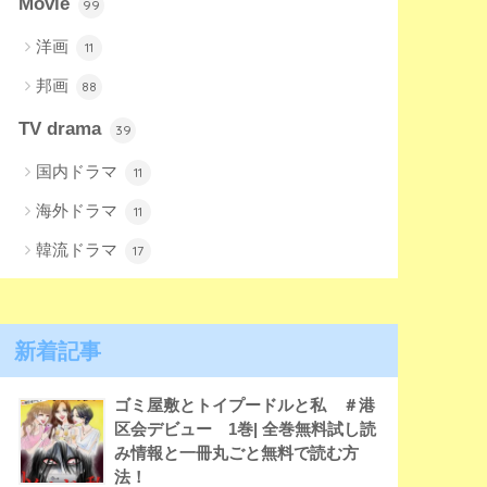
Movie
99
洋画
11
邦画
88
TV drama
39
国内ドラマ
11
海外ドラマ
11
韓流ドラマ
17
新着記事
ゴミ屋敷とトイプードルと私 ＃港
区会デビュー 1巻| 全巻無料試し読
み情報と一冊丸ごと無料で読む方
法！