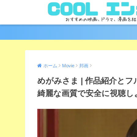
ホーム
Movie
邦画
めがみさま | 作品紹介と
綺麗な画質で安全に視聴し