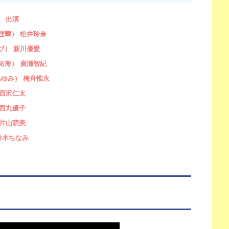
出演
理華） 松井玲奈
ブ） 新川優愛
拓海） 廣瀬智紀
ゆみ） 梅舟惟永
西沢仁太
西丸優子
片山萌美
鈴木ちなみ