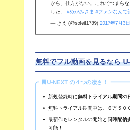
から、仕方がない。これでつまらな
した。
#めがみさま
#ファンなんで
— きえ (@soleil1789)
2017年7月3
無料でフル動画を見るなら U-
U-NEXT の４つの凄さ！
新規登録時に
無料トライアル期間
3
無料トライアル期間中は、６万５０
最新作もレンタルの開始と
同時配信
可能！