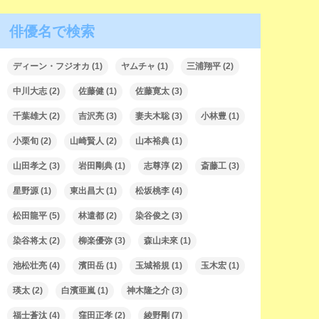
俳優名で検索
ディーン・フジオカ
(1)
ヤムチャ
(1)
三浦翔平
(2)
中川大志
(2)
佐藤健
(1)
佐藤寛太
(3)
千葉雄大
(2)
吉沢亮
(3)
妻夫木聡
(3)
小林豊
(1)
小栗旬
(2)
山崎賢人
(2)
山本裕典
(1)
山田孝之
(3)
岩田剛典
(1)
志尊淳
(2)
斎藤工
(3)
星野源
(1)
東出昌大
(1)
松坂桃李
(4)
松田龍平
(5)
林遣都
(2)
染谷俊之
(3)
染谷将太
(2)
柳楽優弥
(3)
森山未來
(1)
池松壮亮
(4)
濱田岳
(1)
玉城裕規
(1)
玉木宏
(1)
瑛太
(2)
白濱亜嵐
(1)
神木隆之介
(3)
福士蒼汰
(4)
窪田正孝
(2)
綾野剛
(7)