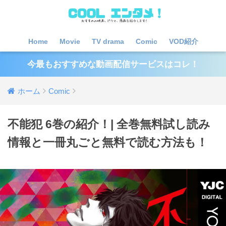
Home
Movie
TV drama
Comic
VOD紹介
今最もおすすめな動画配信サービスはコレ！
ホーム
Comic
不能犯 6巻の紹介！| 全巻無料試し読み
情報と一冊丸ごと無料で読む方法も！