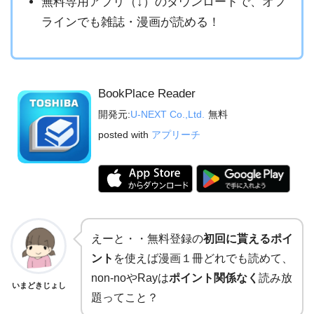
無料専用アプリ（↓）のダウンロードで、オフ
ラインでも雑誌・漫画が読める！
BookPlace Reader
開発元:
U-NEXT Co.,Ltd.
無料
posted with
アプリーチ
えーと・・無料登録の
初回に貰えるポイ
ント
を使えば漫画１冊どれでも読めて、
non-noやRayは
ポイント関係なく
読み放
いまどきじょし
題ってこと？