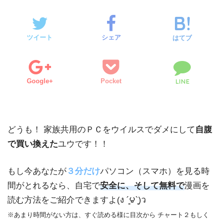
ツイート
シェア
はてブ
Google+
Pocket
LINE
どうも！ 家族共用のＰＣをウイルスでダメにして
自腹
で買い換えた
ユウです！！
もし今あなたが
３分だけ
パソコン（スマホ）を見る時
間がとれるなら、自宅で
安全に、そして無料で
漫画を
読む方法をご紹介できますよ(ง ´͈౪`͈)ว
※あまり時間がない方は、すぐ読める様に目次から チャート２もしく